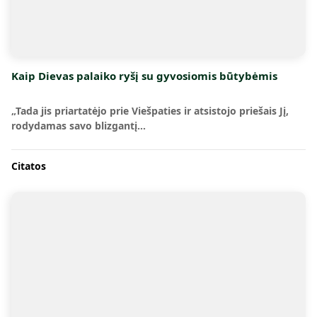
Kaip Dievas palaiko ryšį su gyvosiomis būtybėmis
„Tada jis priartatėjo prie Viešpaties ir atsistojo priešais Jį,
rodydamas savo blizgantį…
Citatos