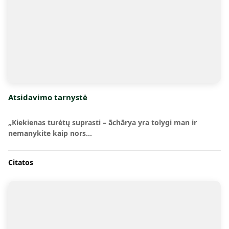
Atsidavimo tarnystė
„Kiekienas turėtų suprasti – āchārya yra tolygi man ir
nemanykite kaip nors…
Citatos