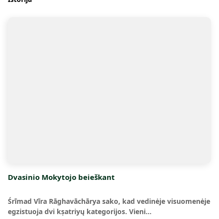
Dvasinio Mokytojo beieškant
Śrīmad Vīra Rāghavāchārya sako, kad vedinėje visuomenėje
egzistuoja dvi kṣatriyų kategorijos. Vieni…