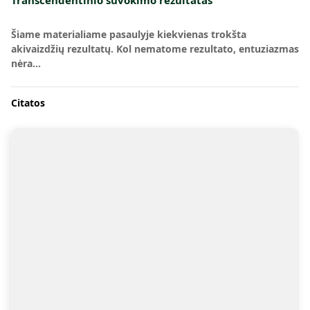
Transcendentinio suvokimo rezultatas
Šiame materialiame pasaulyje kiekvienas trokšta
akivaizdžių rezultatų. Kol nematome rezultato, entuziazmas
nėra…
Citatos