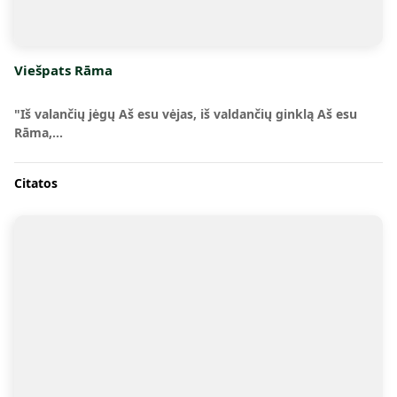
Viešpats Rāma
"Iš valančių jėgų Aš esu vėjas, iš valdančių ginklą Aš esu
Rāma,…
Citatos