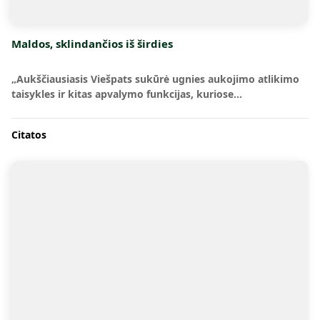
Maldos, sklindančios iš širdies
„Aukščiausiasis Viešpats sukūrė ugnies aukojimo atlikimo
taisykles ir kitas apvalymo funkcijas, kuriose…
Citatos