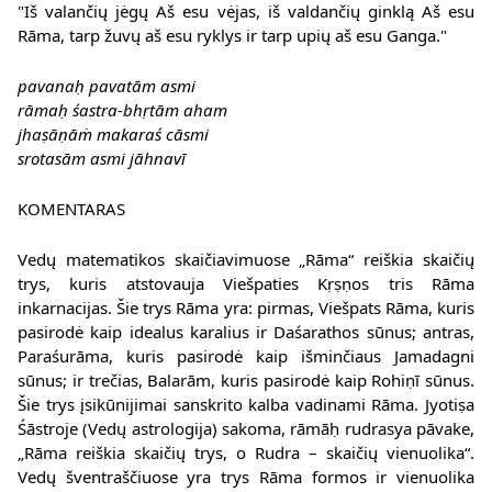
"Iš valančių jėgų Aš esu vėjas, iš valdančių ginklą Aš esu
Rāma, tarp žuvų aš esu ryklys ir tarp upių aš esu Ganga."
pavanaḥ pavatām asmi
rāmaḥ śastra-bhṛtām aham
jhaṣāṇāṁ makaraś cāsmi
srotasām asmi jāhnavī
KOMENTARAS
Vedų matematikos skaičiavimuose „Rāma“ reiškia skaičių
trys, kuris atstovauja Viešpaties Kṛṣṇos tris Rāma
inkarnacijas. Šie trys Rāma yra: pirmas, Viešpats Rāma, kuris
pasirodė kaip idealus karalius ir Daśarathos sūnus; antras,
Paraśurāma, kuris pasirodė kaip išminčiaus Jamadagni
sūnus; ir trečias, Balarām, kuris pasirodė kaip Rohiṇī sūnus.
Šie trys įsikūnijimai sanskrito kalba vadinami Rāma. Jyotiṣa
Śāstroje (Vedų astrologija) sakoma, rāmāḥ rudrasya pāvake,
„Rāma reiškia skaičių trys, o Rudra – skaičių vienuolika“.
Vedų šventraščiuose yra trys Rāma formos ir vienuolika