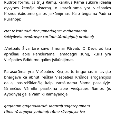
Rudros formų. Iš trijų Rāmų, karalius Rāma sukūrė idealią
gyvybės žemėje sistemą, o Paraśurāma yra Viešpaties
Kṛṣṇos išdidumo galios įsikūnijimas. Kaip teigiama Padma
Purāṇoje:
etat te kathitaṁ devī jamadagner mahātmanāḥ
śaktyāveśa avaārasya caritaṁ śāraṅgiṇaḥ prabhoḥ
„Viešpats Šiva tarė savo žmonai Pārvati: O Devi, aš tau
aprašiau apie Paraśurāma, Jamadagni sūnų, kuris yra
Viešpaties išdidumo galios įsikūnijimas.
Paraśurāma yra Viešpaties Kṛṣṇos turtingumas ir aviṣṭo
bhārgave ca abhūt reiškia Viešpaties Krišnos arogancijos
galią, pasireiškiančią kaip Paraśurāma šiame pasaulyje.
Išminčius Vālmīki paaiškina apie Viešpaties Ramos (iš
Ayodhyā) galią Vālmīki Rāmāyaṇoje:
gaganaṁ gaganākāraṁ sāgaraḥ sāgaropamam
rāma rāvaṇayor yuddhaḥ rāma rāvaṇayor iva