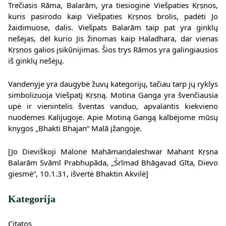
Trečiasis Rāma, Balarām, yra tiesioginė Viešpaties Kṛṣṇos,
kuris pasirodo kaip Viešpaties Kṛṣṇos brolis, padėti Jo
žaidimuose, dalis. Viešpats Balarām taip pat yra ginklų
nešėjas, dėl kurio Jis žinomas kaip Haladhara, dar vienas
Kṛṣṇos galios įsikūnijimas. Šios trys Rāmos yra galingiausios
iš ginklų nešėjų.
Vandenyje yra daugybė žuvų kategorijų, tačiau tarp jų ryklys
simbolizuoja Viešpatį Kṛṣṇą. Motina Ganga yra švenčiausia
upė ir vienintelis šventas vanduo, apvalantis kiekvieno
nuodėmes Kalijugoje. Apie Motiną Gangą kalbėjome mūsų
knygos „Bhakti Bhajan“ Malā įžangoje.
[Jo Dieviškoji Malonė Mahāmaṇḍaleshwar Mahant Kṛṣṇa
Balarām Svāmī Prabhupāda, „Śrīmad Bhāgavad Gīta, Dievo
giesmė“, 10.1.31, išvertė Bhaktin Akvilė]
Kategorija
Citatos