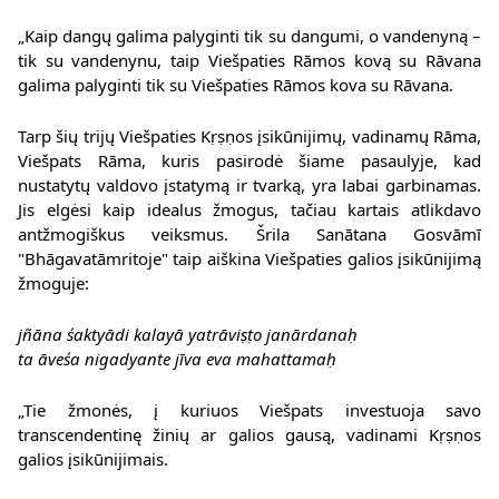
„Kaip dangų galima palyginti tik su dangumi, o vandenyną –
tik su vandenynu, taip Viešpaties Rāmos kovą su Rāvana
galima palyginti tik su Viešpaties Rāmos kova su Rāvana.
Tarp šių trijų Viešpaties Kṛṣṇos įsikūnijimų, vadinamų Rāma,
Viešpats Rāma, kuris pasirodė šiame pasaulyje, kad
nustatytų valdovo įstatymą ir tvarką, yra labai garbinamas.
Jis elgėsi kaip idealus žmogus, tačiau kartais atlikdavo
antžmogiškus veiksmus. Šrila Sanātana Gosvāmī
"Bhāgavatāmritoje" taip aiškina Viešpaties galios įsikūnijimą
žmoguje:
jñāna śaktyādi kalayā yatrāviṣṭo janārdanaḥ
ta āveśa nigadyante jīva eva mahattamaḥ
„Tie žmonės, į kuriuos Viešpats investuoja savo
transcendentinę žinių ar galios gausą, vadinami Kṛṣṇos
galios įsikūnijimais.