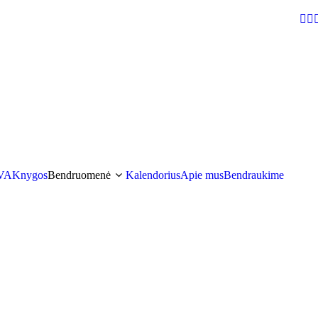
VA
Knygos
Bendruomenė
Kalendorius
Apie mus
Bendraukime